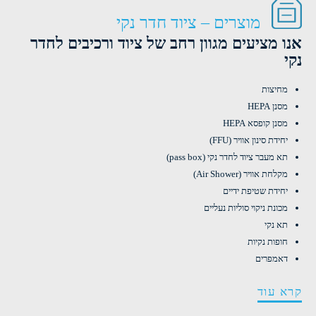
מוצרים – ציוד חדר נקי
אנו מציעים מגוון רחב של ציוד ורכיבים לחדר
נקי
מחיצות
מסנן HEPA
מסנן קופסא HEPA
יחידת סינון אוויר (FFU)
תא מעבר ציוד לחדר נקי (pass box)
מקלחת אוויר (Air Shower)
יחידת שטיפת ידיים
מכונת ניקוי סוליות נעליים
תא נקי
חופות נקיות
דאמפרים
קרא עוד