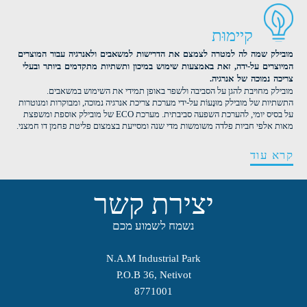
קיימוּת
מובילק שמה לה למטרה לצמצם את הדרישות למשאבים ולאנרגיה עבור המוצרים
המיוצרים על-ידה, זאת באמצעות שימוש במיכון ותשתיות מתקדמים ביותר ובעלי
צריכה נמוכה של אנרגיה.
מובילק מחויבת להגן על הסביבה ולשפר באופן תמידי את השימוש במשאבים.
התשתיות של מובילק מוּנָעוֹת על-ידי מערכת צריכת אנרגיה נמוכה, ומבוקרות ומנוטרות
על בסיס יומי, להערכת השפעה סביבתית. מערכת ECO של מובילק אוספת ומשפצת
מאות אלפי חביות פלדה משומשות מדי שנה ומסייעת בצמצום פליטת פחמן דו חמצני.
קרא עוד
יצירת קשר
נשמח לשמוע מכם
N.A.M Industrial Park
P.O.B 36, Netivot
8771001